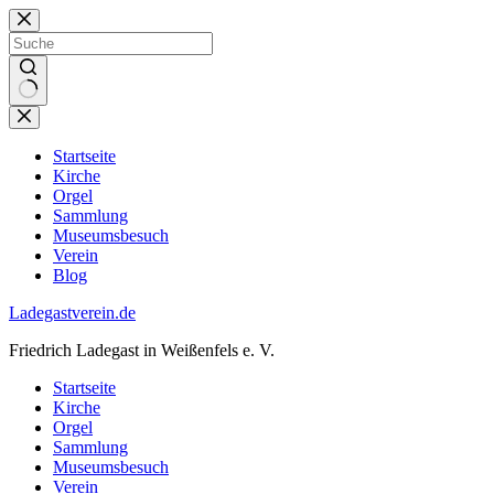
Zum
Inhalt
springen
Keine
Ergebnisse
Startseite
Kirche
Orgel
Sammlung
Museumsbesuch
Verein
Blog
Ladegastverein.de
Friedrich Ladegast in Weißenfels e. V.
Startseite
Kirche
Orgel
Sammlung
Museumsbesuch
Verein