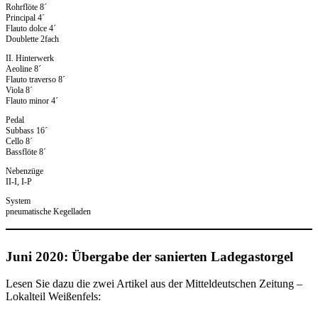
Rohrflöte 8´
Principal 4´
Flauto dolce 4´
Doublette 2fach
II. Hinterwerk
Aeoline 8´
Flauto traverso 8´
Viola 8´
Flauto minor 4´
Pedal
Subbass 16´
Cello 8´
Bassflöte 8´
Nebenzüge
II-I, I-P
System
pneumatische Kegelladen
Juni 2020: Übergabe der sanierten Ladegastorgel
Lesen Sie dazu die zwei Artikel aus der Mitteldeutschen Zeitung –
Lokalteil Weißenfels: