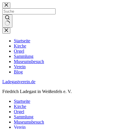
Zum
Inhalt
springen
Keine
Ergebnisse
Startseite
Kirche
Orgel
Sammlung
Museumsbesuch
Verein
Blog
Ladegastverein.de
Friedrich Ladegast in Weißenfels e. V.
Startseite
Kirche
Orgel
Sammlung
Museumsbesuch
Verein